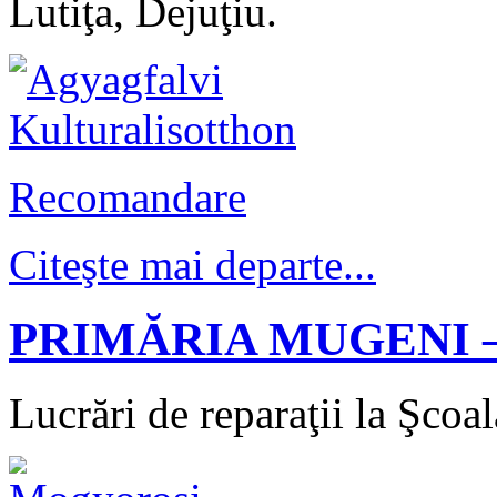
Lutiţa, Dejuţiu.
Ca lucrurile sa mearga bine
Ca lucrurile sa mearga bine
Recomandare
Citeşte mai departe...
Ca lucrurile sa mearga bine
PRIMĂRIA MUGENI –
Lucrări de reparaţii la Şcoa
Ca lucrurile sa mearga bine