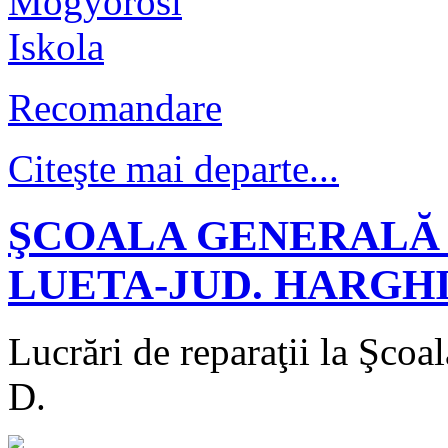
Ca lucrurile sa mearga bine
Recomandare
Ca lucrurile sa mearga bine
Citeşte mai departe...
ŞCOALA GENERALĂ 
korondi aszfaltozas
LUETA-JUD. HARGH
Lucrări de reparaţii la Şco
korond tanacshaza1
D.