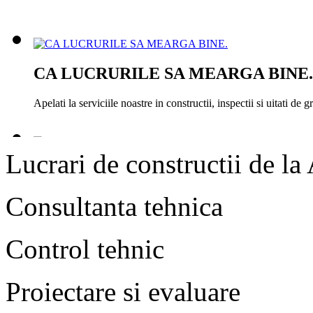
CA LUCRURILE SA MEARGA BINE.
Apelati la serviciile noastre in constructii, inspectii si uitati de gri
Lucrari de constructii de la 
Ca lucrurile sa mearga bine
Consultanta tehnica
Apelati la serviciile noastre in constructii, inspectii si uitati de gri
Control tehnic
Ca lucrurile sa mearga bine
Proiectare si evaluare
Apelati la serviciile noastre in constructii, inspectii si uitati de gri