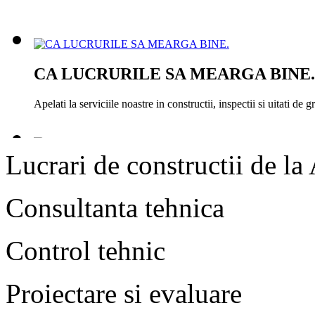
CA LUCRURILE SA MEARGA BINE.
Apelati la serviciile noastre in constructii, inspectii si uitati de gri
Lucrari de constructii de la 
Ca lucrurile sa mearga bine
Consultanta tehnica
Apelati la serviciile noastre in constructii, inspectii si uitati de gri
Control tehnic
Ca lucrurile sa mearga bine
Proiectare si evaluare
Apelati la serviciile noastre in constructii, inspectii si uitati de gri