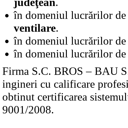
judeţean
.
Ca lucrurile sa mearga bine
în domeniul lucrărilor d
Apelati la serviciile noastre in constructii, inspectii si uitati de gri
ventilare
.
în domeniul lucrărilor d
Ca lucrurile sa mearga bine
în domeniul lucrărilor d
Apelati la serviciile noastre in constructii, inspectii si uitati de gri
Firma S.C. BROS – BAU S.R
ingineri cu calificare profe
Ca lucrurile sa mearga bine
obtinut certificarea sistemu
Apelati la serviciile noastre in constructii, inspectii si uitati de gri
9001/2008.