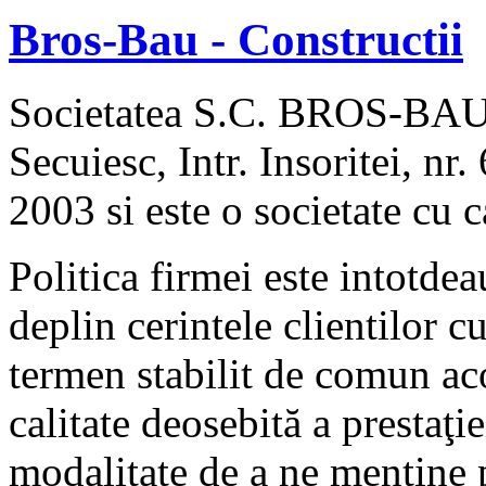
Bros-Bau - Constructii
Ca lucrurile sa mearga bine
Societatea S.C. BROS-BAU 
Apelati la serviciile noastre in constructii, inspectii si uitati de gri
Secuiesc, Intr. Insoritei, nr. 
2003 si este o societate cu c
Ca lucrurile sa mearga bine
Politica firmei este intotde
Apelati la serviciile noastre in constructii, inspectii si uitati de gri
deplin cerintele clientilor cu
termen stabilit de comun aco
Ca lucrurile sa mearga bine
calitate deosebită a prestaţi
Apelati la serviciile noastre in constructii, inspectii si uitati de gri
modalitate de a ne mentine 