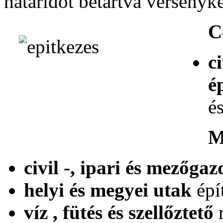
határidőt betartva versenyk
Ca lucrurile sa mearga bine
C
Apelati la serviciile noastre in constructii, inspectii si uitati de gri
c
é
Ca lucrurile sa mearga bine
és
Apelati la serviciile noastre in constructii, inspectii si uitati de gri
M
civil -, ipari és mezőga
Ca lucrurile sa mearga bine
helyi és megyei utak
épí
Apelati la serviciile noastre in constructii, inspectii si uitati de gri
víz , fütés és szellőztető
r